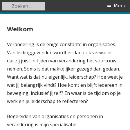
Zoeken
Primair
Menu
naar:
menu
Spring
Berendse Management & Training
Voor mensen en organisaties in verandering
naar
Welkom
inhoud
Verandering is de enige constante in organisaties.
Van leidinggevenden wordt er dan ook verwacht
dat zij juist in tijden van verandering het voortouw
nemen. Soms is dat makkelijker gezegd dan gedaan.
Want wat is dat nu eigenlijk, leiderschap? Hoe weet je
wat jij belangrijk vindt? Hoe komt en blijft iedereen in
beweging, inclusief jijzelf? En waar is de tijd om op je
werk en je leiderschap te reflecteren?
Begeleiden van organisaties en personen in
verandering is mijn specialisatie.